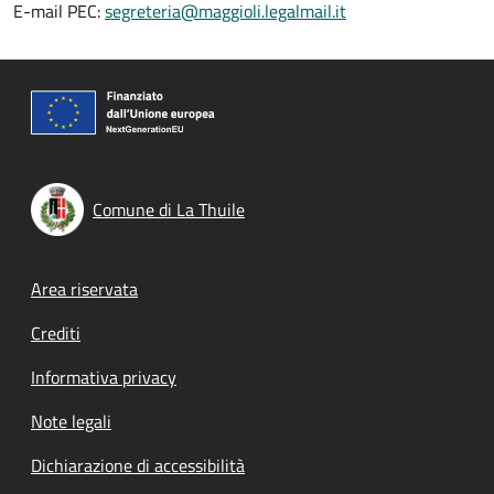
E-mail PEC:
segreteria@maggioli.legalmail.it
Comune di La Thuile
Footer menu
Area riservata
Crediti
Informativa privacy
Note legali
Dichiarazione di accessibilità