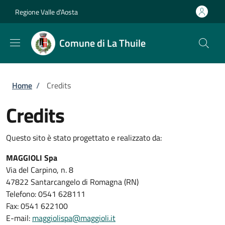
Salta al contenuto principale
Skip to footer content
Regione Valle d'Aosta
Comune di La Thuile
Briciole di pane
Home
/
Credits
Credits
Questo sito è stato progettato e realizzato da:
MAGGIOLI Spa
Via del Carpino, n. 8
47822 Santarcangelo di Romagna (RN)
Telefono: 0541 628111
Fax: 0541 622100
E-mail:
maggiolispa@maggioli.it