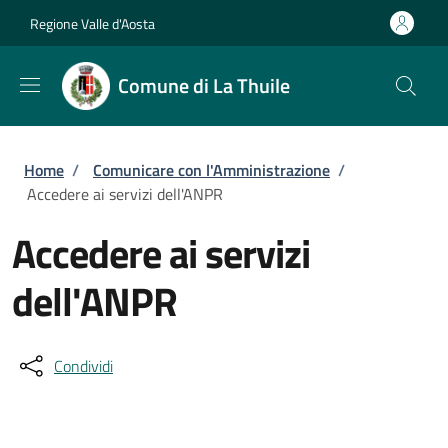
Salta al contenuto principale
Skip to footer content
Regione Valle d'Aosta
Comune di La Thuile
Briciole di pane
Home
/
Comunicare con l'Amministrazione
/
Accedere ai servizi dell'ANPR
Accedere ai servizi
dell'ANPR
Condividi