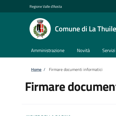
Salta al contenuto principale
Skip to footer content
Regione Valle d'Aosta
Comune di La Thuil
Amministrazione
Novità
Servizi
Briciole di pane
Home
/
Firmare documenti informatici
Firmare document