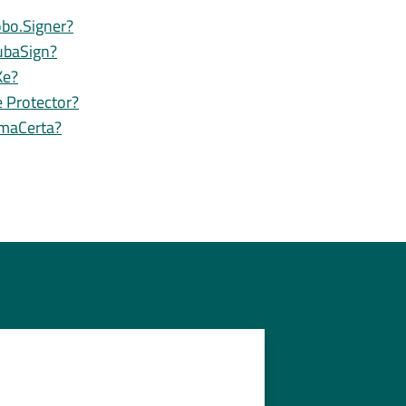
obo.Signer?
ubaSign?
Ke?
e Protector?
rmaCerta?