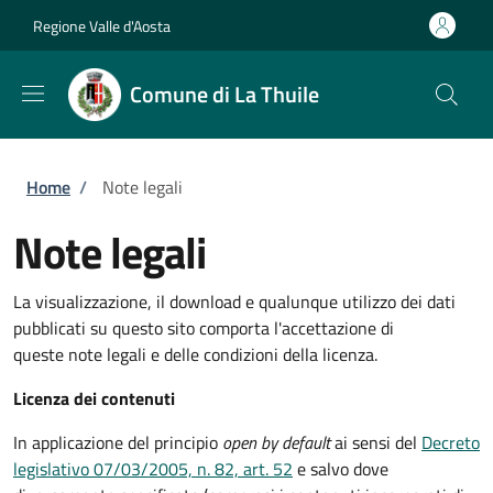
Salta al contenuto principale
Skip to footer content
Regione Valle d'Aosta
Comune di La Thuile
Briciole di pane
Home
/
Note legali
Note legali
La visualizzazione, il download e qualunque utilizzo dei dati
pubblicati su questo sito comporta l'accettazione di
queste note legali e delle condizioni della licenza.
Licenza dei contenuti
In applicazione del principio
open by default
ai sensi del
Decreto
legislativo 07/03/2005, n. 82, art. 52
e salvo dove